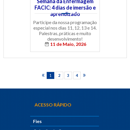
Semana da Enfermagem
FACIC: 4 dias de imersão e
aprendizado
Participe da nossa programação
especial nos dias 11, 12, 13 e 14.
Palestras, práticas e muito
desenvolvimento!
11 de Maio, 2026
«
»
1
2
3
4
5
6
7
8
9
ACESSO RÁPIDO
Fies