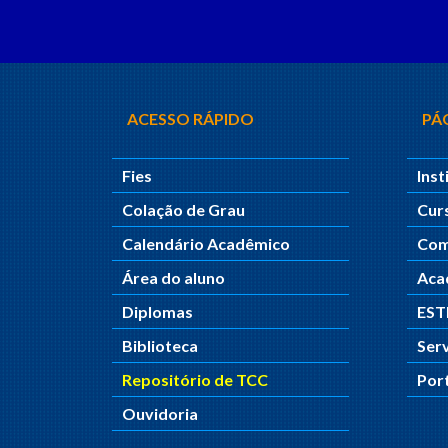
ACESSO RÁPIDO
PÁG
Fies
Inst
Colação de Grau
Cur
Calendário Acadêmico
Com
Área do aluno
Aca
Diplomas
ES
Biblioteca
Ser
Repositório de TCC
Por
Ouvidoria