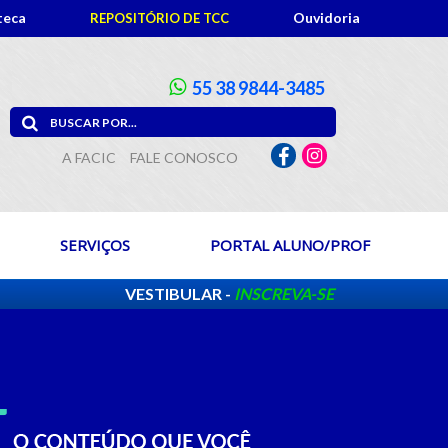
teca
Ouvidoria
REPOSITÓRIO DE TCC
55 38 9844-3485
A FACIC
FALE CONOSCO
SERVIÇOS
PORTAL ALUNO/PROF
VESTIBULAR -
INSCREVA-SE