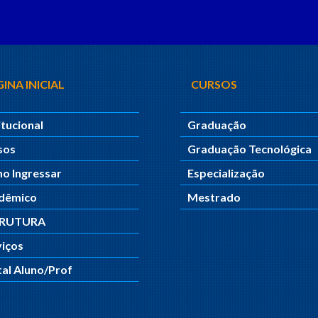
INA INICIAL
CURSOS
itucional
Graduação
sos
Graduação Tecnológica
o Ingressar
Especialização
dêmico
Mestrado
TRUTURA
viços
tal Aluno/Prof