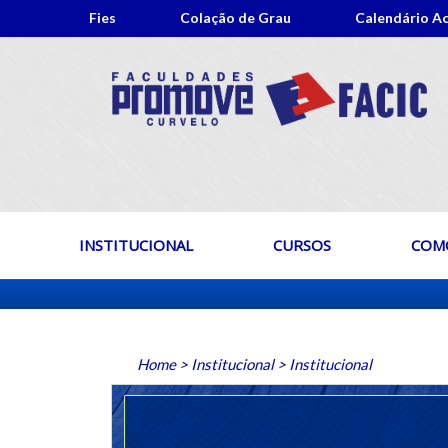
Fies
Colação de Grau
Calendário A
INSTITUCIONAL
CURSOS
COMO
Home
>
Institucional
>
Institucional