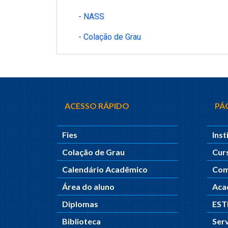
- NASS
- Colação de Grau
ACESSO RÁPIDO
PÁG
Fies
Inst
Colação de Grau
Cur
Calendário Acadêmico
Com
Área do aluno
Aca
Diplomas
ES
Biblioteca
Ser