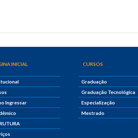
INA INICIAL
CURSOS
itucional
Graduação
sos
Graduação Tecnológica
o Ingressar
Especialização
dêmico
Mestrado
TRUTURA
viços